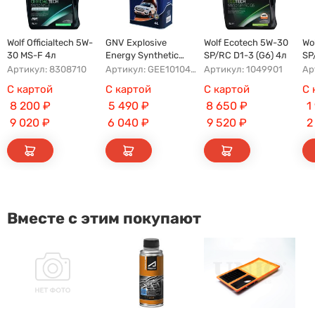
Wolf Officialtech 5W-
GNV Explosive
Wolf Ecotech 5W-30
Wo
30 MS-F 4л
Energy Synthetic
SP/RC D1-3 (G6) 4л
SP
A5/B5 5W-30 4л
бо
Артикул: 8308710
Артикул: GEE1010453040120530004
Артикул: 1049901
Ар
С картой
С картой
С картой
С 
8 200
₽
5 490
₽
8 650
₽
1
9 020
₽
6 040
₽
9 520
₽
2
Вместе с этим покупают