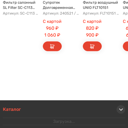
Фильтр салонный
Супротек
Фильтр воздушный
Фи
SL Filter SC-C113
Долговременная
UNIO FLT10151
UN
(AG779CF)
Промывка
Артикул: SC-C113 AFW1107 8104400XKZ96A AG779CF
Артикул: 240521 / 122929
Артикул: FLT10151 AFAU107 AP183/3 AG328
С картой
С картой
С 
960
₽
820
₽
1 060
₽
900
₽
Каталог
Загрузка...