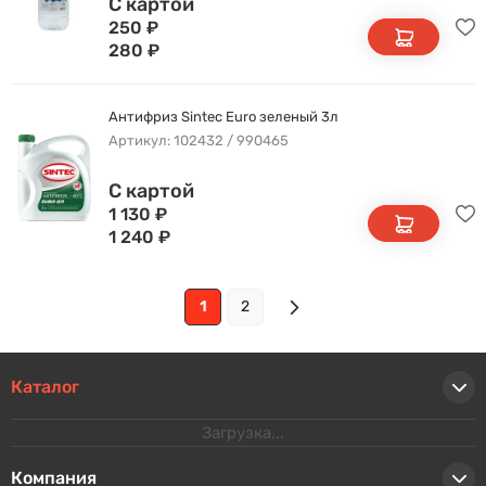
С картой
250
₽
280
₽
Антифриз Sintec Euro зеленый 3л
Артикул: 102432 / 990465
С картой
1 130
₽
1 240
₽
1
2
Каталог
Загрузка...
Компания