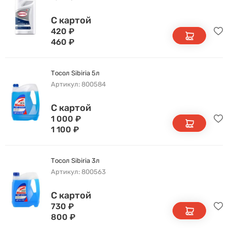
С картой
420
₽
460
₽
Тосол Sibiria 5л
Артикул: 800584
С картой
1 000
₽
1 100
₽
Тосол Sibiria 3л
Артикул: 800563
С картой
730
₽
800
₽