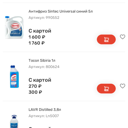
Антифриз Sintec Universal синий 5л
Артикул: 990552
С картой
1 600
₽
1 760
₽
Тосол Sibiria 1л
Артикул: 800624
С картой
270
₽
300
₽
LAVR Distilled 3,8л
Артикул: Ln5007