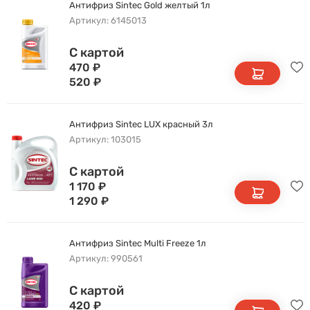
Антифриз Sintec Gold желтый 1л
Артикул: 6145013
С картой
470
₽
520
₽
Антифриз Sintec LUX красный 3л
Артикул: 103015
С картой
1 170
₽
1 290
₽
Антифриз Sintec Multi Freeze 1л
Артикул: 990561
С картой
420
₽