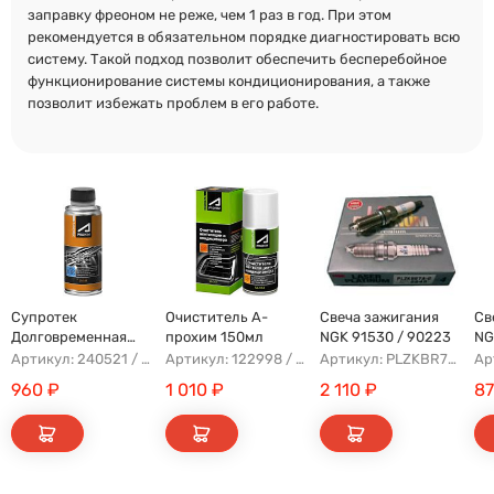
заправку фреоном не реже, чем 1 раз в год. При этом
рекомендуется в обязательном порядке диагностировать всю
систему. Такой подход позволит обеспечить бесперебойное
функционирование системы кондиционирования, а также
позволит избежать проблем в его работе.
Супротек
Очиститель А-
Свеча зажигания
Св
Долговременная
прохим 150мл
NGK 91530 / 90223
NG
Промывка
Артикул: 240521 / 122929
Артикул: 122998 / 121809
Артикул: PLZKBR7B8G
960
₽
1 010
₽
2 110
₽
8