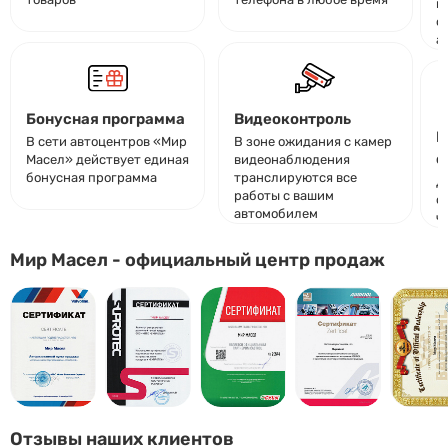
и
о
а
Бонусная программа
Видеоконтроль
К
В сети автоцентров «Мир
В зоне ожидания с камер
о
Масел» действует единая
видеонаблюдения
бонусная программа
транслируются все
Д
работы с вашим
с
автомобилем
ч
Мир Масел - официальный центр продаж
Отзывы наших клиентов