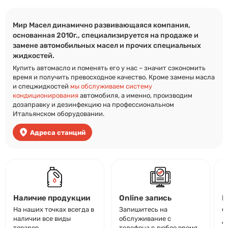
Мир Масел динамично развивающаяся компания,
основанная 2010г., специализируется на продаже и
замене автомобильных масел и прочих специальных
жидкостей.
Купить автомасло и поменять его у нас – значит сэкономить
время и получить превосходное качество. Кроме замены масла
и спецжидкостей
мы обслуживаем систему
кондиционирования
автомобиля, а именно, производим
дозаправку и дезинфекцию на профессиональном
Итальянском оборудовании.
Адреса станций
Наличие продукции
Online запись
И
о
На наших точках всегда в
Запишитесь на
наличии все виды
обслуживание с
Д
товаров
телефона в любое время