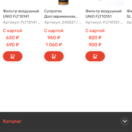
Фильтр воздушный
Супротек
Фильтр воздушный
Фи
UNIO FLT10141
Долговременная
UNIO FLT10151
SL
Промывка
(A
Артикул: FLT10141 AFAD087 AG302ECO AP142/3
Артикул: 240521 / 122929
Артикул: FLT10151 AFAU107 AP183/3 AG328
С картой
С картой
С картой
630
₽
960
₽
820
₽
690
₽
1 060
₽
900
₽
Каталог