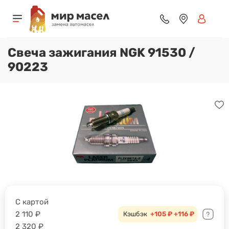
Свеча зажигания NGK 91530 /
90223
С картой
2 110
₽
Кэшбэк
+105 ₽
+116 ₽
2 320
₽