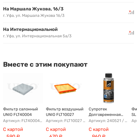
На Маршала Жукова, 16/3
г. Уфа, ул. Маршала Жукова 16/3
На Интернациональной
г. Уфа, ул. Интернациональная 5а/3
Вместе с этим покупают
Фильтр салонный
Фильтр воздушный
Супротек
Фи
UNIO FLT40004
UNIO FLT10027
Долговременная
SL
Промывка
(A
Артикул: FLT40004 AFW1197 K1210 AG582CF
Артикул: FLT10027 AFAU179 AP139/7 AG466
Артикул: 240521 / 122929
С картой
С картой
С картой
590
₽
670
₽
960
₽