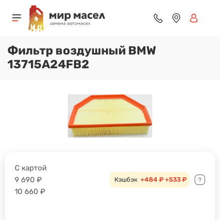
Фильтр воздушный BMW
13715A24FB2
С картой
9 690
₽
Кэшбэк
+484 ₽
+533 ₽
10 660
₽